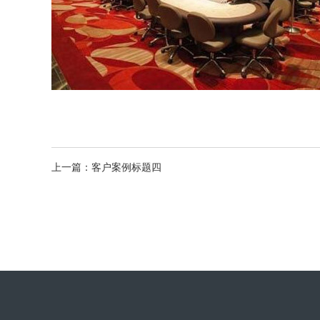
上一篇：客户案例标题四